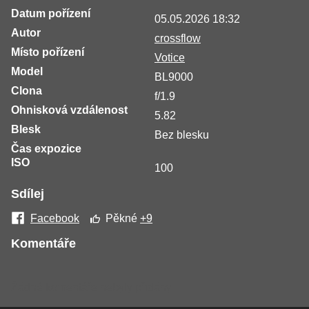
Datum pořízení
05.05.2026 18:32
Autor
crossflow
Místo pořízení
Votice
Model
BL9000
Clona
f/1.9
Ohnisková vzdálenost
5.82
Blesk
Bez blesku
Čas expozice
ISO
100
Sdílej
Facebook
Pěkné
+9
Komentáře
Žádné komentáře nebyly přidány.