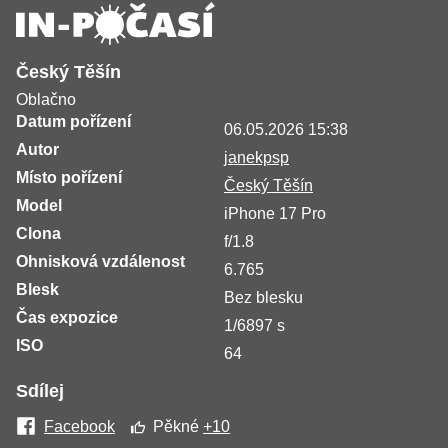
Český Těšín
Oblačno
Datum pořízení
06.05.2026 15:38
Autor
janekpsp
Místo pořízení
Český Těšín
Model
iPhone 17 Pro
Clona
f/1.8
Ohnisková vzdálenost
6.765
Blesk
Bez blesku
Čas expozice
1/6897 s
ISO
64
Sdílej
Facebook
Pěkné
+10