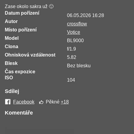
Zase okolo sakra už 🙂
Datum pořízení
06.05.2026 16:28
Autor
crossflow
Místo pořízení
Votice
Model
BL9000
Clona
f/1.9
Ohnisková vzdálenost
5.82
Blesk
Bez blesku
Čas expozice
ISO
104
Sdílej
Facebook
Pěkné
+18
Komentáře
Žádné komentáře nebyly přidány.