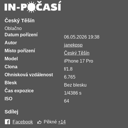
Český Těšín
Oblačno
Datum pořízení
06.05.2026 19:38
Autor
janekpsp
Místo pořízení
Český Těšín
Model
iPhone 17 Pro
Clona
f/1.8
Ohnisková vzdálenost
6.765
Blesk
Bez blesku
Čas expozice
1/4386 s
ISO
64
Sdílej
Facebook
Pěkné
+14