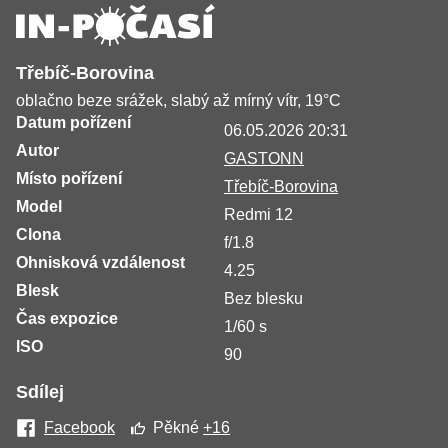
Třebíč-Borovina
oblačno beze srážek, slabý až mírný vítr, 19°C
Datum pořízení
06.05.2026 20:31
Autor
GASTONN
Místo pořízení
Třebíč-Borovina
Model
Redmi 12
Clona
f/1.8
Ohnisková vzdálenost
4.25
Blesk
Bez blesku
Čas expozice
1/60 s
ISO
90
Sdílej
Facebook
Pěkné
+16