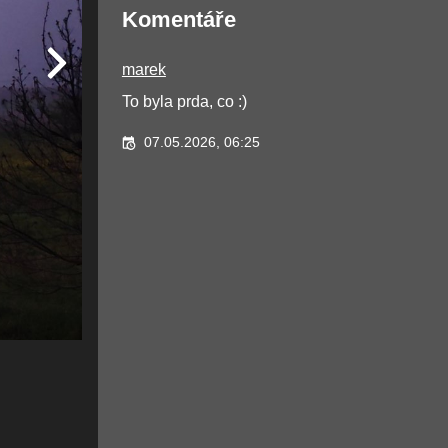
Komentáře
marek
To byla prda, co :)
07.05.2026, 06:25