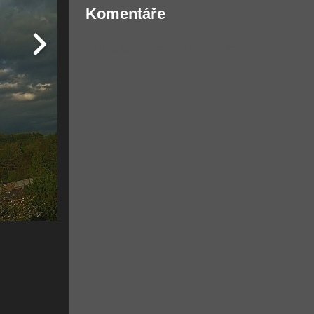
Komentáře
Žádné komentáře nebyly přidány.