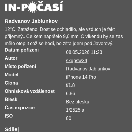
Radvanov Jablunkov
12°C, Zataženo. Dost se ochladilo, ale vzduch je fakt
příjemný.. Celkem napršelo 9,6 mm. O víkendu by se zas
mělo oteplit což se hodí, bo zítra jdem pod Javorový..
Datum pořízení
08.05.2026 11:23
Autor
skupsw24
Místo pořízení
Radvanov Jablunkov
Model
iPhone 14 Pro
Clona
f/1.8
Ohnisková vzdálenost
6.86
Blesk
Bez blesku
Čas expozice
1/2525 s
ISO
80
Sdílej