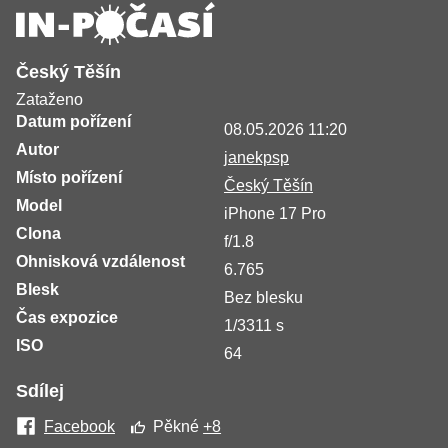
Český Těšín
Zataženo
Datum pořízení
08.05.2026 11:20
Autor
janekpsp
Místo pořízení
Český Těšín
Model
iPhone 17 Pro
Clona
f/1.8
Ohnisková vzdálenost
6.765
Blesk
Bez blesku
Čas expozice
1/3311 s
ISO
64
Sdílej
Facebook
Pěkné
+8