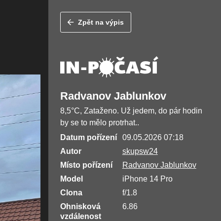
Zpět na výpis
Radvanov Jablunkov
8,5°C, Zataženo. Už jedem, do pár hodin
by se to mělo protrhat..
Datum pořízení
09.05.2026 07:18
Autor
skupsw24
Místo pořízení
Radvanov Jablunkov
Model
iPhone 14 Pro
Clona
f/1.8
Ohnisková
6.86
vzdálenost