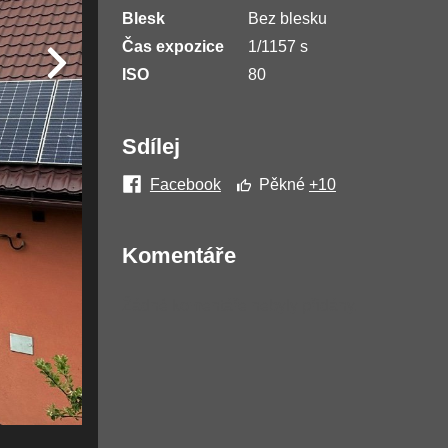
Blesk
Bez blesku
Čas expozice
1/1157 s
ISO
80
Sdílej
Facebook
Pěkné
+10
Komentáře
Žádné komentáře nebyly přidány.