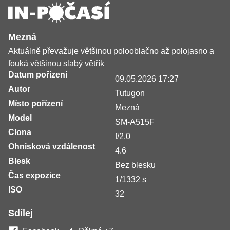
Mezná
Aktuálně převažuje většinou polooblačno až polojasno a
fouká většinou slabý větřík
Datum pořízení
09.05.2026 17:27
Autor
Tutugon
Místo pořízení
Mezná
Model
SM-A515F
Clona
f/2.0
Ohnisková vzdálenost
4.6
Blesk
Bez blesku
Čas expozice
1/1332 s
ISO
32
Sdílej