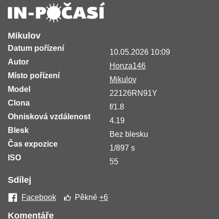
Mikulov
Datum pořízení
10.05.2026 10:09
Autor
Honza146
Místo pořízení
Mikulov
Model
22126RN91Y
Clona
f/1.8
Ohnisková vzdálenost
4.19
Blesk
Bez blesku
Čas expozice
1/897 s
ISO
55
Sdílej
Facebook
Pěkné
+6
Komentáře