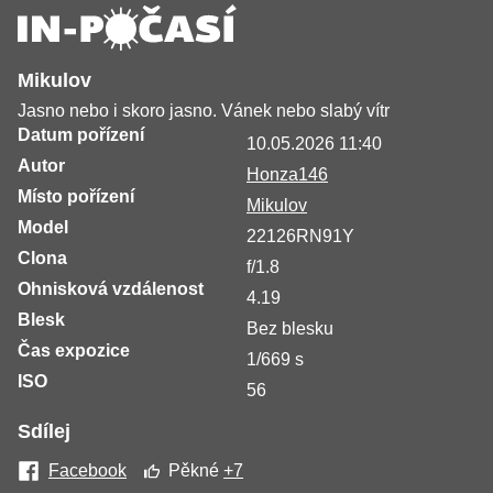
Mikulov
Jasno nebo i skoro jasno. Vánek nebo slabý vítr
Datum pořízení
10.05.2026 11:40
Autor
Honza146
Místo pořízení
Mikulov
Model
22126RN91Y
Clona
f/1.8
Ohnisková vzdálenost
4.19
Blesk
Bez blesku
Čas expozice
1/669 s
ISO
56
Sdílej
Facebook
Pěkné
+7