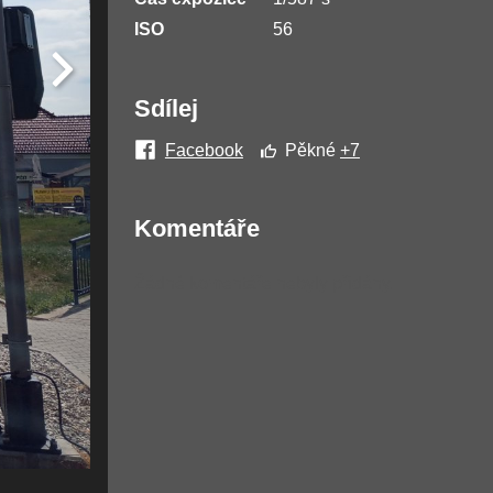
ISO
56
Sdílej
Facebook
Pěkné
+7
Komentáře
Žádné komentáře nebyly přidány.