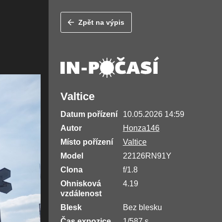
Zpět na výpis
Valtice
Datum pořízení
10.05.2026 14:59
Autor
Honza146
Místo pořízení
Valtice
Model
22126RN91Y
Clona
f/1.8
Ohnisková
4.19
vzdálenost
Blesk
Bez blesku
Čas expozice
1/587 s