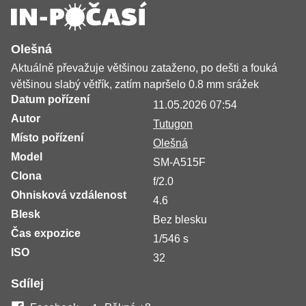
Olešná
Aktuálně převažuje většinou zataženo, po dešti a fouká
většinou slabý větřík, zatím napršelo 0.8 mm srážek
Datum pořízení
11.05.2026 07:54
Autor
Tutugon
Místo pořízení
Olešná
Model
SM-A515F
Clona
f/2.0
Ohnisková vzdálenost
4.6
Blesk
Bez blesku
Čas expozice
1/546 s
ISO
32
Sdílej