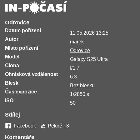
Odrovice
Datum pořízení
11.05.2026 13:25
Autor
marek
Místo pořízení
Odrovice
Model
Galaxy S25 Ultra
Clona
f/1.7
Ohnisková vzdálenost
6.3
Blesk
Bez blesku
Čas expozice
1/2850 s
ISO
50
Sdílej
Facebook
Pěkné
+8
Komentáře