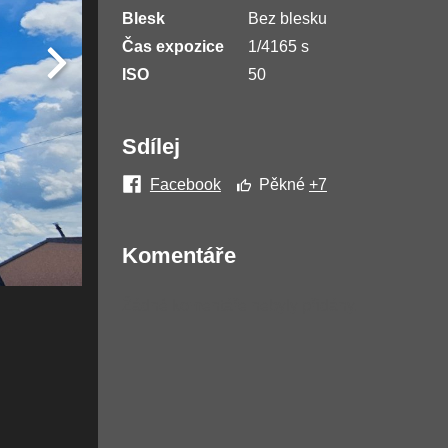
Blesk
Bez blesku
Čas expozice
1/4165 s
ISO
50
Sdílej
Facebook
Pěkné
+7
Komentáře
Žádné komentáře nebyly přidány.