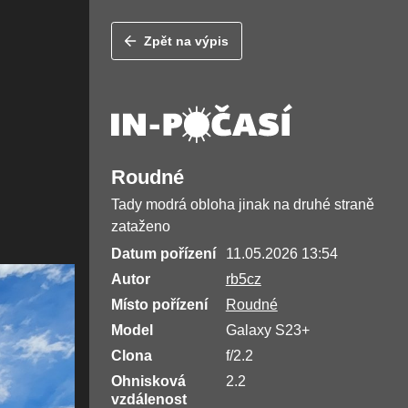
Zpět na výpis
Roudné
Tady modrá obloha jinak na druhé straně
zataženo
Datum pořízení
11.05.2026 13:54
Autor
rb5cz
Místo pořízení
Roudné
Model
Galaxy S23+
Clona
f/2.2
Ohnisková
2.2
vzdálenost