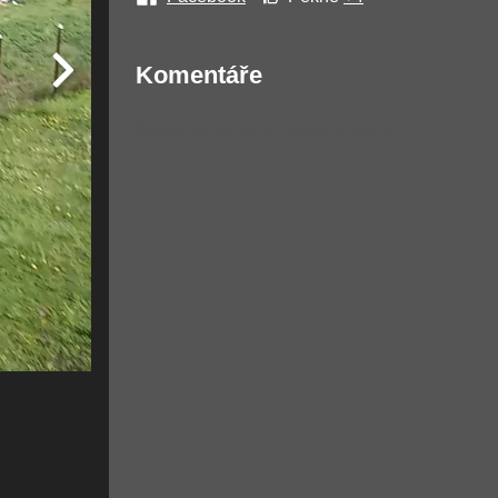
Komentáře
Žádné komentáře nebyly přidány.