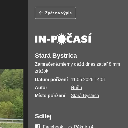
Zpět na výpis
Stará Bystrica
Zamračené,mierny dážď,dnes zatiaľ 8 mm
zrážok
Datum pořízení
11.05.2026 14:01
Autor
Ňuňu
Místo pořízení
Stará Bystrica
Sdílej
Facebook
Pěkné
+4