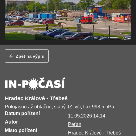
Zpět na výpis
Hradec Králové - Třebeš
Polojasno až oblačno, slabý JZ. vítr, tlak 998,5 hPa.
Datum pořízení
11.05.2026 14:14
Autor
Peťan
Místo pořízení
Hradec Králové - Třebeš