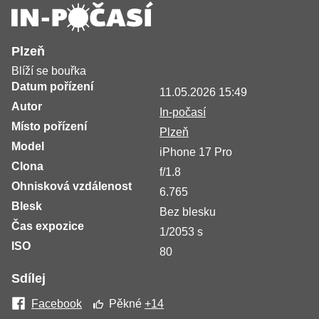
Plzeň
Blíží se bouřka
Datum pořízení
11.05.2026 15:49
Autor
In-počasí
Místo pořízení
Plzeň
Model
iPhone 17 Pro
Clona
f/1.8
Ohnisková vzdálenost
6.765
Blesk
Bez blesku
Čas expozice
1/2053 s
ISO
80
Sdílej
Facebook
Pěkné
+14