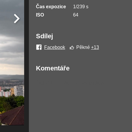
Čas expozice
1/239 s
ISO
64
Sdílej
Facebook
Pěkné
+13
Komentáře
Žádné komentáře nebyly přidány.