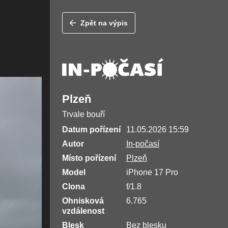
Zpět na výpis
Plzeň
Trvale bouří
Datum pořízení
11.05.2026 15:59
Autor
In-počasí
Místo pořízení
Plzeň
Model
iPhone 17 Pro
Clona
f/1.8
Ohnisková
6.765
vzdálenost
Blesk
Bez blesku