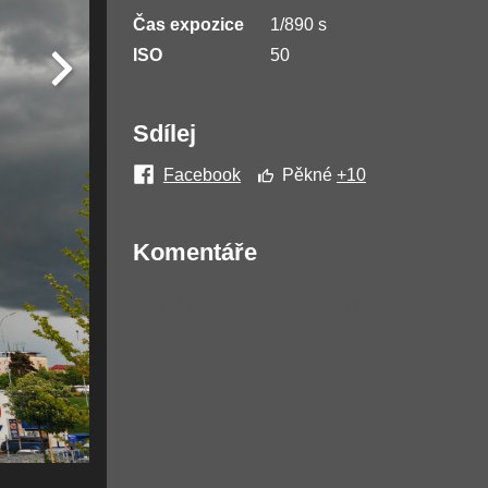
Čas expozice
1/890 s
ISO
50
Sdílej
Facebook
Pěkné
+10
Komentáře
Žádné komentáře nebyly přidány.