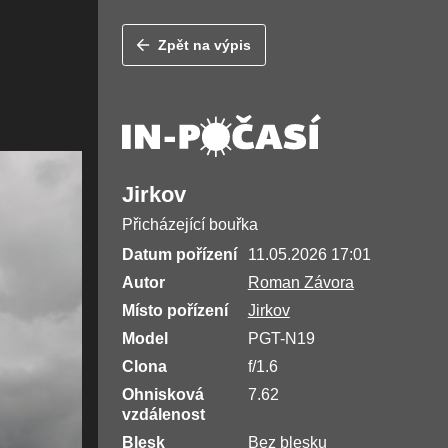
Zpět na výpis
Jirkov
Přicházející bouřka
Datum pořízení
11.05.2026 17:01
Autor
Roman Závora
Místo pořízení
Jirkov
Model
PGT-N19
Clona
f/1.6
Ohnisková
7.62
vzdálenost
Blesk
Bez blesku