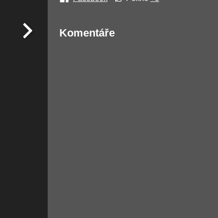
Komentáře
Žádné komentáře nebyly přidány.