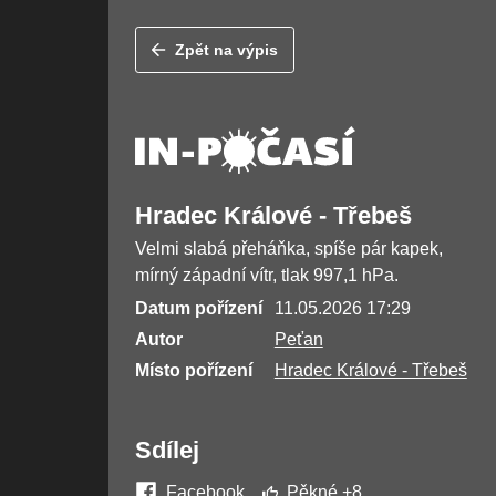
Zpět na výpis
Hradec Králové - Třebeš
Velmi slabá přeháňka, spíše pár kapek,
mírný západní vítr, tlak 997,1 hPa.
Datum pořízení
11.05.2026 17:29
Autor
Peťan
Místo pořízení
Hradec Králové - Třebeš
Sdílej
Facebook
Pěkné
+8