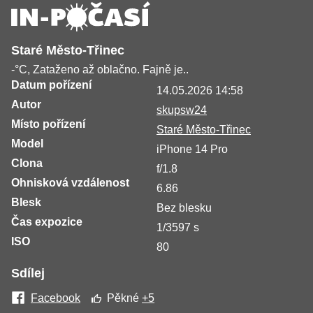
Staré Město-Třinec
-°C, Zataženo až oblačno. Fajně je..
Datum pořízení
14.05.2026 14:58
Autor
skupsw24
Místo pořízení
Staré Město-Třinec
Model
iPhone 14 Pro
Clona
f/1.8
Ohnisková vzdálenost
6.86
Blesk
Bez blesku
Čas expozice
1/3597 s
ISO
80
Sdílej
Facebook
Pěkné
+5