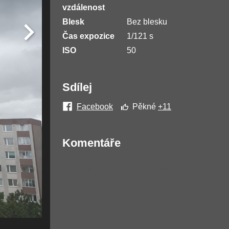
vzdálenost
Blesk
Bez blesku
Čas expozice
1/121 s
ISO
50
Sdílej
Facebook
Pěkné
+11
Komentáře
Žádné komentáře nebyly přidány.