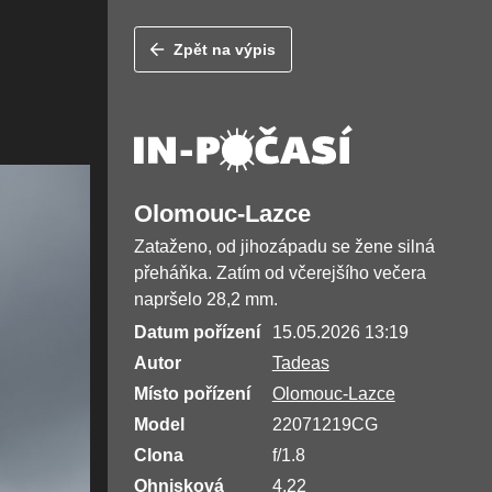
Zpět na výpis
Olomouc-Lazce
Zataženo, od jihozápadu se žene silná
přeháňka. Zatím od včerejšího večera
napršelo 28,2 mm.
Datum pořízení
15.05.2026 13:19
Autor
Tadeas
Místo pořízení
Olomouc-Lazce
Model
22071219CG
Clona
f/1.8
Ohnisková
4.22