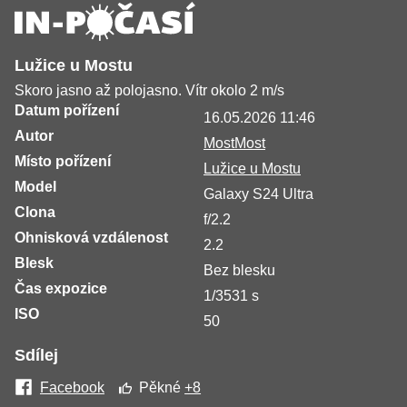
Lužice u Mostu
Skoro jasno až polojasno. Vítr okolo 2 m/s
Datum pořízení
16.05.2026 11:46
Autor
MostMost
Místo pořízení
Lužice u Mostu
Model
Galaxy S24 Ultra
Clona
f/2.2
Ohnisková vzdálenost
2.2
Blesk
Bez blesku
Čas expozice
1/3531 s
ISO
50
Sdílej
Facebook
Pěkné
+8