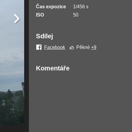
Čas expozice
1/456 s
ISO
50
Sdílej
Facebook
Pěkné
+9
Komentáře
Žádné komentáře nebyly přidány.