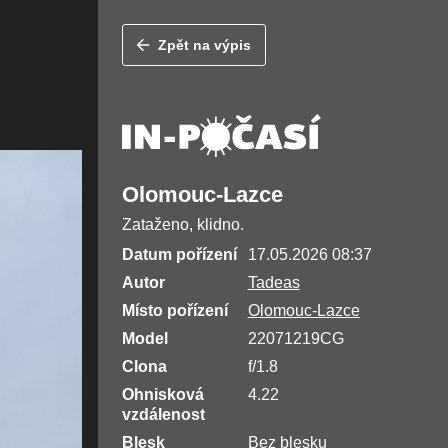
Zpět na výpis
Olomouc-Lazce
Zataženo, klidno.
Datum pořízení
17.05.2026 08:37
Autor
Tadeas
Místo pořízení
Olomouc-Lazce
Model
22071219CG
Clona
f/1.8
Ohnisková
4.22
vzdálenost
Blesk
Bez blesku