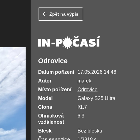
Zpět na výpis
Odrovice
Datum pořízení
17.05.2026 14:46
Autor
marek
Místo pořízení
Odrovice
Model
Galaxy S25 Ultra
Clona
f/1.7
Ohnisková
6.3
vzdálenost
Blesk
Bez blesku
Čas expozice
1/3818 s