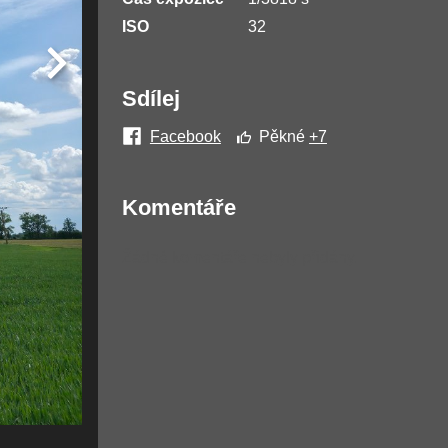
ISO
32
Sdílej
Facebook
Pěkné
+7
Komentáře
Žádné komentáře nebyly přidány.