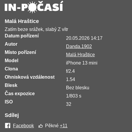
Malá Hraštice
Zatím beze srážek, slabý Z vítr
Datum pořízení
20.05.2026 14:17
Autor
Danda.1902
Místo pořízení
Malá Hraštice
Model
iPhone 13 mini
Clona
f/2.4
Ohnisková vzdálenost
1.54
Blesk
Bez blesku
Čas expozice
1/803 s
ISO
32
Sdílej
Facebook
Pěkné
+11