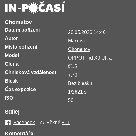
Chomutov
Datum pořízení
20.05.2026 14:46
Autor
Maxirisk
Místo pořízení
Chomutov
Model
OPPO Find X9 Ultra
Clona
f/1.5
Ohnisková vzdálenost
7.73
Blesk
Bez blesku
Čas expozice
1/2621 s
ISO
50
Sdílej
Facebook
Pěkné
+11
Komentáře