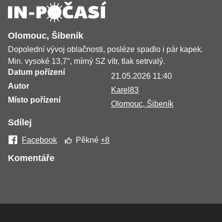
Olomouc, Šibeník
Dopolední vývoj oblačnosti, posléze spadlo i pár kapek.
Min. vysoké 13,7°, mírný SZ vítr, tlak setrvalý.
Datum pořízení
21.05.2026 11:40
Autor
Karel83
Místo pořízení
Olomouc, Šibeník
Sdílej
Facebook
Pěkné
+8
Komentáře
Žádné komentáře nebyly přidány.