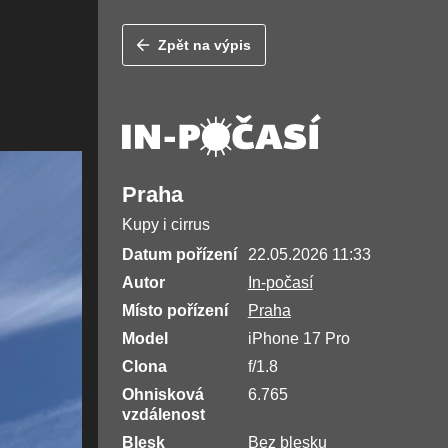
Zpět na výpis
Praha
Kupy i cirrus
Datum pořízení
22.05.2026 11:33
Autor
In-počasí
Místo pořízení
Praha
Model
iPhone 17 Pro
Clona
f/1.8
Ohnisková
6.765
vzdálenost
Blesk
Bez blesku