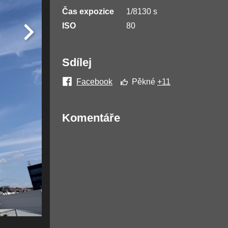
Čas expozice
1/8130 s
ISO
80
Sdílej
Facebook
Pěkné
+11
Komentáře
Žádné komentáře nebyly přidány.