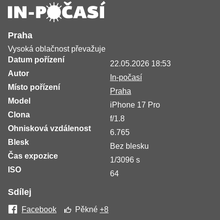
Praha
Vysoká oblačnost převažuje
Datum pořízení
22.05.2026 18:53
Autor
In-počasí
Místo pořízení
Praha
Model
iPhone 17 Pro
Clona
f/1.8
Ohnisková vzdálenost
6.765
Blesk
Bez blesku
Čas expozice
1/3096 s
ISO
64
Sdílej
Facebook
Pěkné
+8