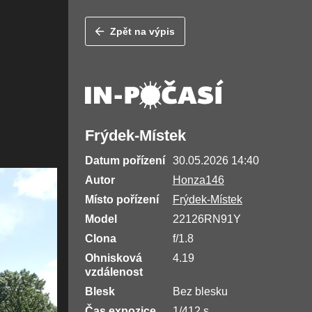
Zpět na výpis
Frýdek-Místek
Datum pořízení
30.05.2026 14:40
Autor
Honza146
Místo pořízení
Frýdek-Místek
Model
22126RN91Y
Clona
f/1.8
Ohnisková
4.19
vzdálenost
Blesk
Bez blesku
Čas expozice
1/412 s