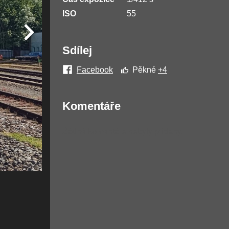
ISO
55
Sdílej
Facebook
Pěkné
+4
Komentáře
Žádné komentáře nebyly přidány.