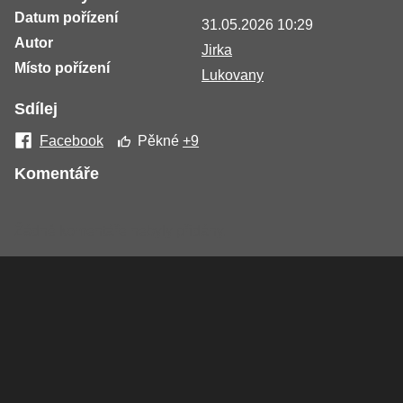
Datum pořízení
31.05.2026 10:29
Autor
Jirka
Místo pořízení
Lukovany
Sdílej
Facebook
Pěkné
+9
Komentáře
Žádné komentáře nebyly přidány.