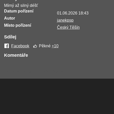
Mírný až silný déšť
Datum pořízení
01.06.2026 18:43
Autor
janekpsp
Místo pořízení
Český Těšín
Sdílej
Facebook
Pěkné
+10
Komentáře
Žádné komentáře nebyly přidány.