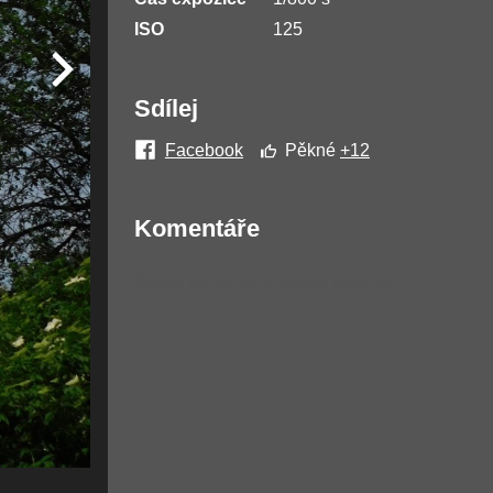
ISO
125
Sdílej
Facebook
Pěkné
+12
Komentáře
Žádné komentáře nebyly přidány.