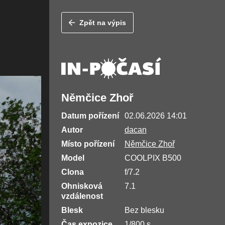
Zpět na výpis
Němčice Zhoř
Datum pořízení
02.06.2026 14:01
Autor
dacan
Místo pořízení
Němčice Zhoř
Model
COOLPIX B500
Clona
f/7.2
Ohnisková
7.1
vzdálenost
Blesk
Bez blesku
Čas expozice
1/800 s