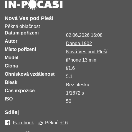
Nová Ves pod Pleší
Pěkná oblačnost
Datum pořízení
02.06.2026 16:08
Autor
Danda.1902
Místo pořízení
Nová Ves pod Pleší
Model
iPhone 13 mini
Clona
f/1.6
Ohnisková vzdálenost
5.1
Blesk
Bez blesku
Čas expozice
1/1672 s
ISO
50
Sdílej
Facebook
Pěkné
+16