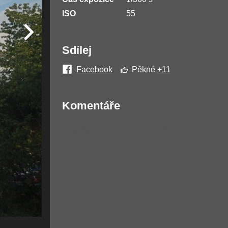
ISO
55
Sdílej
Facebook
Pěkné
+11
Komentáře
Žádné komentáře nebyly přidány.