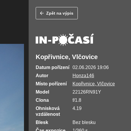
Zpět na výpis
Kopřivnice, Vlčovice
Datum pořízení
02.06.2026 19:06
Autor
Honza146
Místo pořízení
Kopřivnice, Vlčovice
Model
22126RN91Y
Clona
f/1.8
Ohnisková
4.19
vzdálenost
Blesk
Bez blesku
Čas expozice
1/360 s