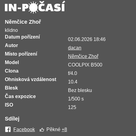
Němčice Zhoř
klidno
Datum pořízení
02.06.2026 18:46
Autor
dacan
Místo pořízení
Němčice Zhoř
Model
COOLPIX B500
Clona
f/4.0
Ohnisková vzdálenost
10.4
Blesk
Bez blesku
Čas expozice
1/500 s
ISO
125
Sdílej
Facebook
Pěkné
+8