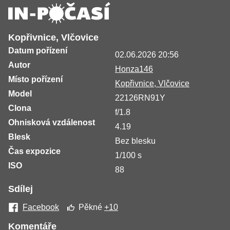
Kopřivnice, Vlčovice
Datum pořízení
02.06.2026 20:56
Autor
Honza146
Místo pořízení
Kopřivnice, Vlčovice
Model
22126RN91Y
Clona
f/1.8
Ohnisková vzdálenost
4.19
Blesk
Bez blesku
Čas expozice
1/100 s
ISO
88
Sdílej
Facebook
Pěkné
+10
Komentáře