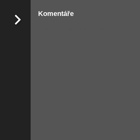
Komentáře
Žádné komentáře nebyly přidány.