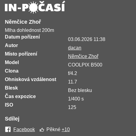
Němčice Zhoř
Mlha dohlednost 200m
Datum pořízení
03.06.2026 11:38
Autor
dacan
Místo pořízení
Němčice Zhoř
Model
COOLPIX B500
Clona
f/4.2
Ohnisková vzdálenost
11.7
Blesk
Bez blesku
Čas expozice
1/400 s
ISO
125
Sdílej
Facebook
Pěkné
+10