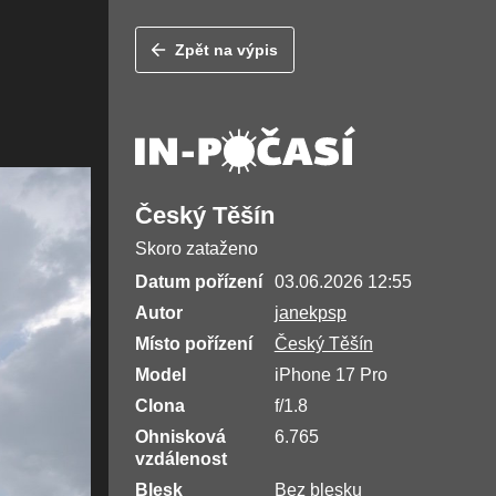
Zpět na výpis
Český Těšín
Skoro zataženo
Datum pořízení
03.06.2026 12:55
Autor
janekpsp
Místo pořízení
Český Těšín
Model
iPhone 17 Pro
Clona
f/1.8
Ohnisková
6.765
vzdálenost
Blesk
Bez blesku