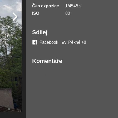
Čas expozice
1/4545 s
ISO
80
Sdílej
Facebook
Pěkné
+8
Komentáře
Žádné komentáře nebyly přidány.