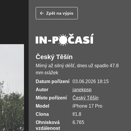
Zpět na výpis
Český Těšín
Mírný až silný déšť, dnes už spadlo 47.8
mm srážek
Datum pořízení
03.06.2026 18:15
Autor
janekpsp
Místo pořízení
Český Těšín
Model
iPhone 17 Pro
Clona
f/1.8
Ohnisková
6.765
vzdálenost