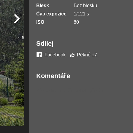
Blesk
Bez blesku
Čas expozice
1/121 s
ISO
80
Sdílej
Facebook
Pěkné
+7
Komentáře
Žádné komentáře nebyly přidány.