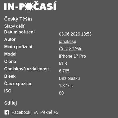
Český Těšín
Slabý déšť
Datum pořízení
03.06.2026 18:53
Autor
janekpsp
Místo pořízení
Český Těšín
Model
iPhone 17 Pro
Clona
f/1.8
Ohnisková vzdálenost
6.765
Blesk
Bez blesku
Čas expozice
1/377 s
ISO
80
Sdílej
Facebook
Pěkné
+5