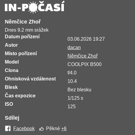
Němčice Zhoř
Dnes 9.2 mm srážek
Datum pořízení
03.06.2026 19:27
Autor
dacan
Místo pořízení
Němčice Zhoř
Model
COOLPIX B500
Clona
f/4.0
Ohnisková vzdálenost
10.4
Blesk
Bez blesku
Čas expozice
1/125 s
ISO
125
Sdílej
Facebook
Pěkné
+6