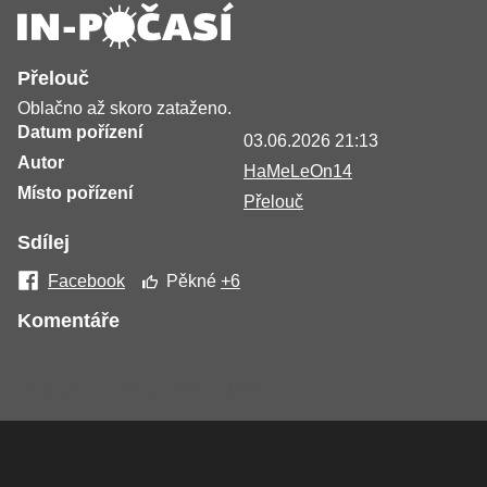
Přelouč
Oblačno až skoro zataženo.
Datum pořízení
03.06.2026 21:13
Autor
HaMeLeOn14
Místo pořízení
Přelouč
Sdílej
Facebook
Pěkné
+6
Komentáře
Žádné komentáře nebyly přidány.