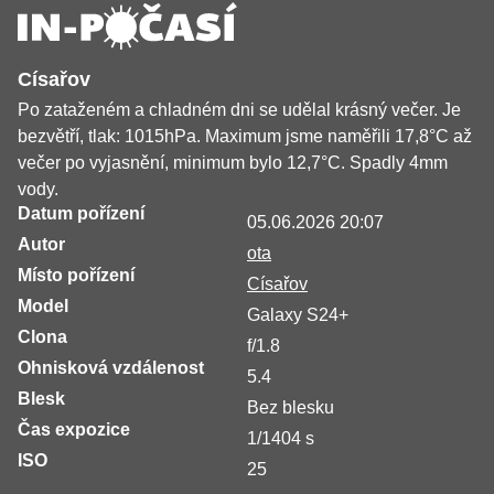
Císařov
Po zataženém a chladném dni se udělal krásný večer. Je
bezvětří, tlak: 1015hPa. Maximum jsme naměřili 17,8°C až
večer po vyjasnění, minimum bylo 12,7°C. Spadly 4mm
vody.
Datum pořízení
05.06.2026 20:07
Autor
ota
Místo pořízení
Císařov
Model
Galaxy S24+
Clona
f/1.8
Ohnisková vzdálenost
5.4
Blesk
Bez blesku
Čas expozice
1/1404 s
ISO
25