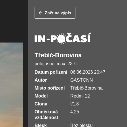
Zpět na výpis
Třebíč-Borovina
polojasno, max. 23°C
Datum pořízení
06.06.2026 20:47
Autor
GASTONN
Místo pořízení
Třebíč-Borovina
Model
Redmi 12
Clona
f/1.8
Ohnisková
4.25
vzdálenost
Blesk
Bez blesku