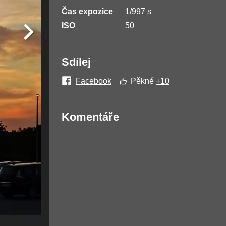
Čas expozice
1/997 s
ISO
50
Sdílej
Facebook
Pěkné
+10
Komentáře
Žádné komentáře nebyly přidány.